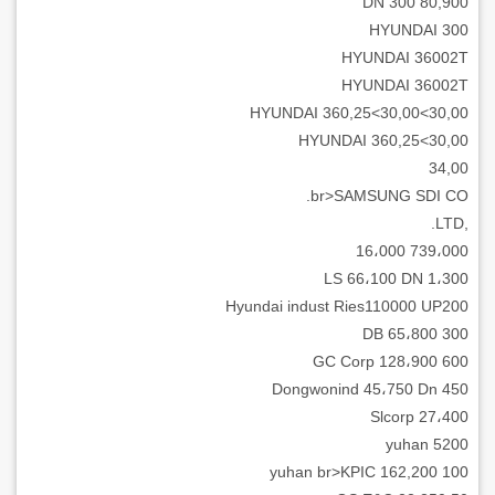
80,900 DN 300
HYUNDAI 300
HYUNDAI 36002T
HYUNDAI 36002T
HYUNDAI 360,25<30,00<30,00
HYUNDAI 360,25<30,00
34,00
br>SAMSUNG SDI CO.
,LTD.
739،000 16،000
LS 66،100 DN 1،300
Hyundai indust Ries110000 UP200
DB 65،800 300
GC Corp 128،900 600
Dongwonind 45،750 Dn 450
Slcorp 27،400
yuhan 5200
yuhan br>KPIC 162,200 100