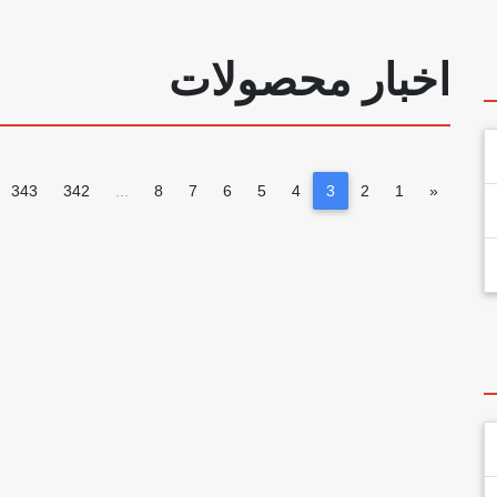
اخبار محصولات
343
342
...
8
7
6
5
4
3
2
1
«